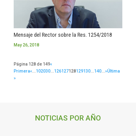
Mensaje del Rector sobre la Res. 1254/2018
May 26, 2018
Página 128 de 149
«
Primera
«
...
10
20
30
...
126
127
128
129
130
...
140
...
»
Última
»
NOTICIAS POR AÑO