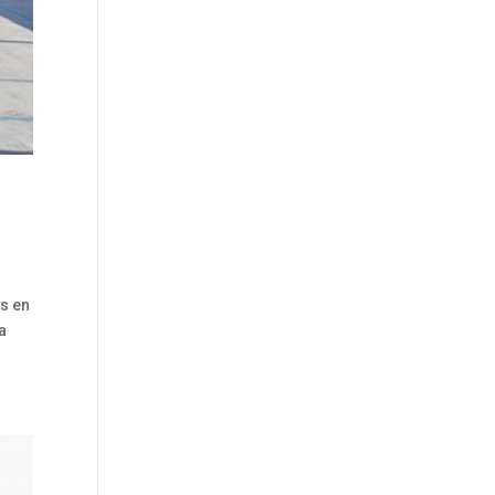
s en
a