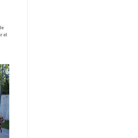
de
r el