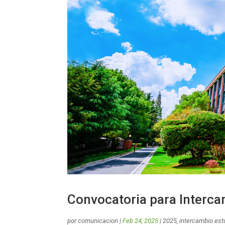
Convocatoria para Interc
por
comunicacion
|
Feb 24, 2025
|
2025
,
intercambio estu