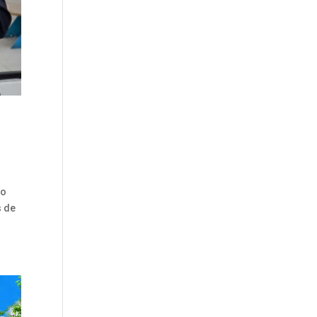
ro
s de