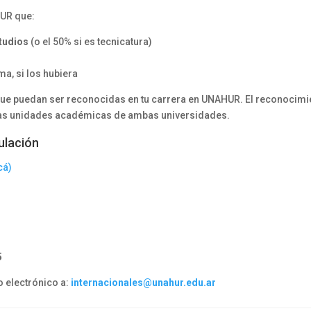
HUR que:
studios
(o el 50% si es tecnicatura)
a, si los hubiera
que puedan ser reconocidas en tu carrera en UNAHUR. El reconocimi
las unidades académicas de ambas universidades.
ulación
cá)
5
o electrónico a:
internacionales@unahur.edu.ar