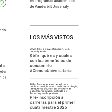
en programas académicos
de Vanderbilt University
rado
LOS MÁS VISTOS
l a
poder
mica