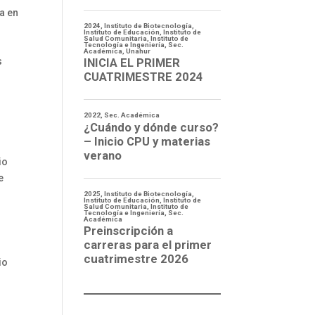
ia en
s
io
e
io