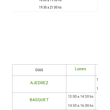
18:00 a 19:30 hs
19:30 a 21:00 hs
Lunes
Mar
DIAS
17:00 a 
AJEDREZ
18:30 a 
13:00 a 14:30 hs
BASQUET
14:30 a 16:00 hs