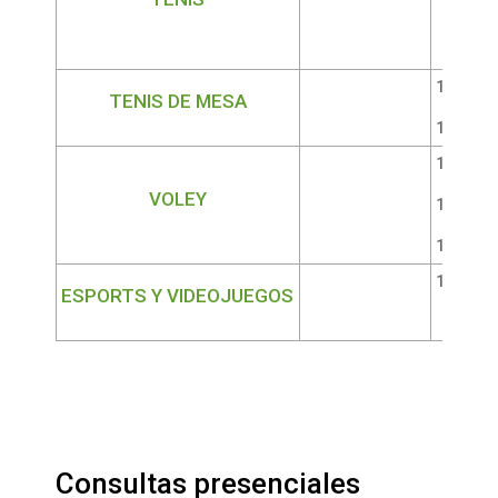
15:00 a 
TENIS DE MESA
16:30 a 
12:30 a 
VOLEY
13:45 a 
15:15 a 
13:00 a 
ESPORTS Y VIDEOJUEGOS
Prese
Consultas presenciales