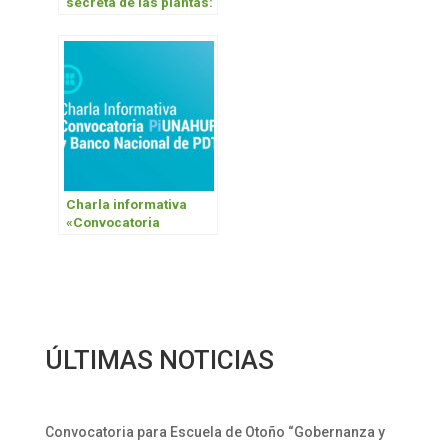
secreta de las plantas:
a un año de la creación
de la Biofábrica»
Charla informativa
«Convocatoria
PIUNAHUR 6 y Banco
Nacional de PDTS”
ÚLTIMAS NOTICIAS
Convocatoria para Escuela de Otoño “Gobernanza y