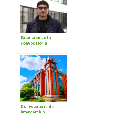
(Turquía)
Extensión de la
convocatoria
a programas de
intercambio
académico presencial
Convocatoria de
intercambio
académico en la East
China University of
Science and
Technology –