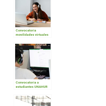
Convocatoria
movilidades virtuales
segundo cuatrimestre
2026
Convocatoria a
estudiantes UNAHUR
para participar en
cursos virtuales de
investigación de
Özyeğin University