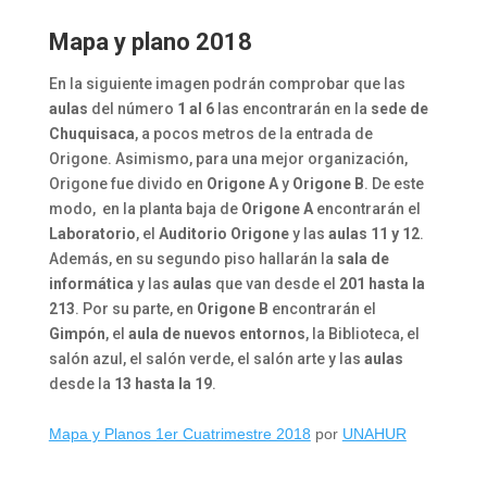
Mapa y plano 2018
En la siguiente imagen podrán comprobar que las
aulas
del número
1 al 6
las encontrarán en la
sede de
Chuquisaca
, a pocos metros de la entrada de
Origone. Asimismo, para una mejor organización,
Origone fue divido en
Origone A
y
Origone B
. De este
modo, en la planta baja de
Origone A
encontrarán el
Laboratorio
, el
Auditorio Origone
y las
aulas 11 y 12
.
Además, en su segundo piso hallarán la
sala de
informática
y las
aulas
que van desde el
201 hasta la
213
. Por su parte, en
Origone B
encontrarán el
Gimpón
, el
aula de nuevos entornos
, la Biblioteca, el
salón azul, el salón verde, el salón arte y las
aulas
desde la
13 hasta la 19
.
Mapa y Planos 1er Cuatrimestre 2018
por
UNAHUR