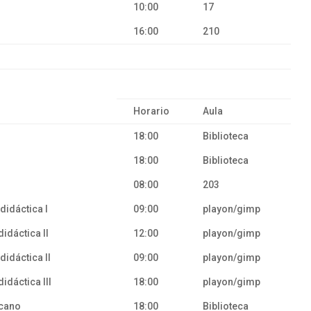
10:00
17
16:00
210
Horario
Aula
18:00
Biblioteca
18:00
Biblioteca
08:00
203
didáctica I
09:00
playon/gimp
idáctica II
12:00
playon/gimp
didáctica II
09:00
playon/gimp
idáctica III
18:00
playon/gimp
icano
18:00
Biblioteca