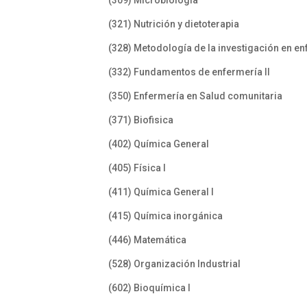
(321) Nutrición y dietoterapia
(328) Metodología de la investigación en e
(332) Fundamentos de enfermería II
(350) Enfermería en Salud comunitaria
(371) Biofisica
(402) Química General
(405) Física I
(411) Química General I
(415) Química inorgánica
(446) Matemática
(528) Organización Industrial
(602) Bioquímica I