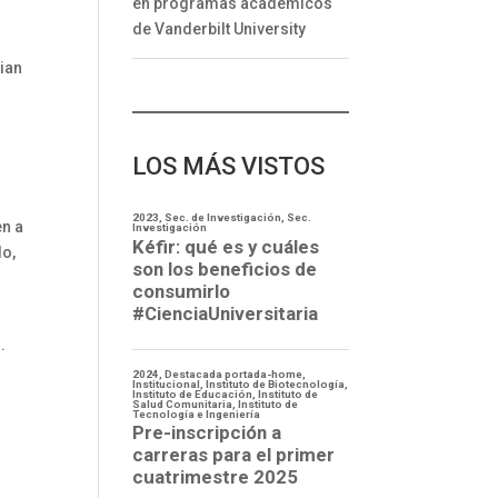
en programas académicos
de Vanderbilt University
ian
LOS MÁS VISTOS
en a
do,
.