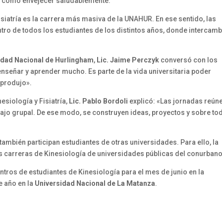
 y cómo envejecer saludablemente.
isiatría es la carrera más masiva de la UNAHUR. En ese sentido, las
ro de todos los estudiantes de los distintos años, donde intercamb
idad Nacional de Hurlingham
,
Lic. Jaime Perczyk
conversó con los
nseñar y aprender mucho. Es parte de la vida universitaria poder
e produjo».
nesiología y Fisiatría,
Lic. Pablo Bordoli
explicó: «Las jornadas reún
bajo grupal. De ese modo, se construyen ideas, proyectos y sobre to
también participan estudiantes de otras universidades. Para ello, la
 carreras de Kinesiología de universidades públicas del conurbano
tros de estudiantes de Kinesiología para el mes de junio en la
de año en la
Universidad Nacional de La Matanza
.