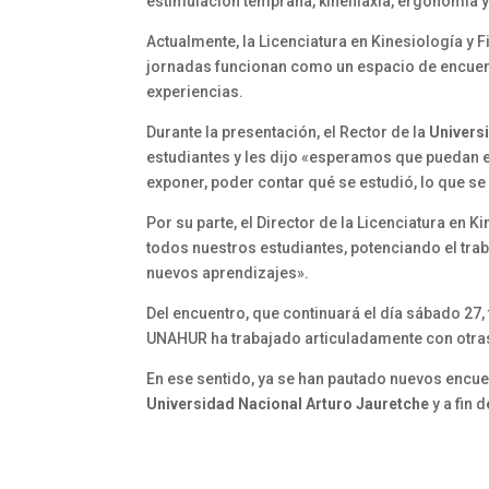
estimulación temprana, kinefilaxia, ergonomía
Actualmente, la Licenciatura en Kinesiología y F
jornadas funcionan como un espacio de encuent
experiencias.
Durante la presentación, el Rector de la
Univers
estudiantes y les dijo «esperamos que puedan e
exponer, poder contar qué se estudió, lo que s
Por su parte, el Director de la Licenciatura en Ki
todos nuestros estudiantes, potenciando el tra
nuevos aprendizajes».
Del encuentro, que continuará el día sábado 27, 
UNAHUR ha trabajado articuladamente con otras
En ese sentido, ya se han pautado nuevos encuen
Universidad Nacional Arturo Jauretche
y a fin 