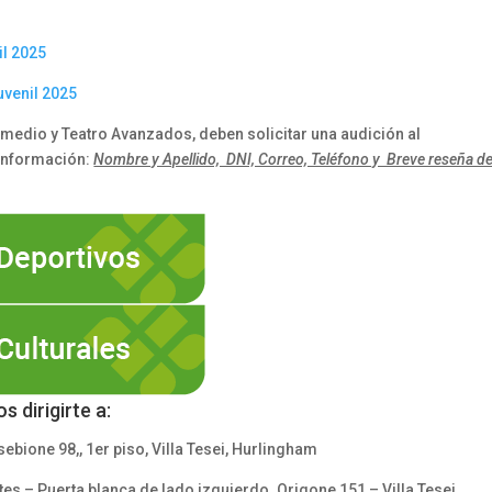
il 2025
uvenil 2025
ermedio y Teatro Avanzados, deben solicitar una audición al
 información:
Nombre y Apellido, DNI, Correo, Teléfono y Breve reseña d
 dirigirte a:
ebione 98,, 1er piso, Villa Tesei, Hurlingham
tes – Puerta blanca de lado izquierdo. Origone 151 – Villa Tesei,