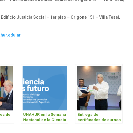
Edificio Justicia Social – 1er piso – Origone 151 – Villa Tesei,
hur.edu.ar
es del
UNAHUR en la Semana
Entrega de
n
Nacional de la Ciencia
certificados de cursos
del Centro Tecnológico
para el Trabajo y la