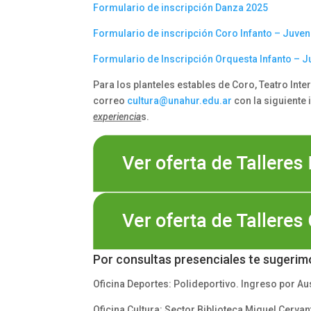
Formulario de inscripción Danza 2025
Formulario de inscripción Coro Infanto – Juven
Formulario de Inscripción Orquesta Infanto – J
Para los planteles estables de Coro, Teatro Int
correo
cultura@unahur.edu.ar
con la siguiente
experiencia
s.
Por consultas presenciales te sugerimos
Oficina Deportes: Polideportivo. Ingreso por Aus
Oficina Cultura: Sector Biblioteca Miguel Cervan