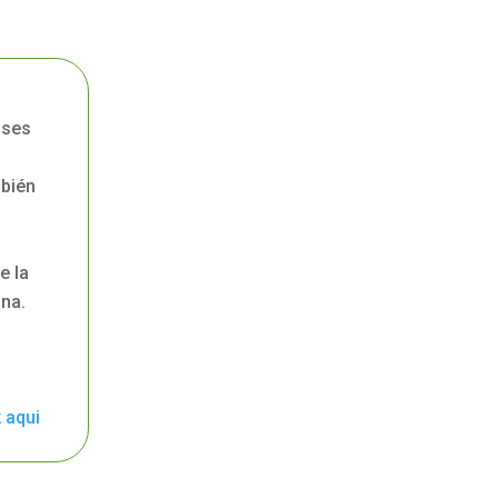
ases
bién
e la
na.
 aqui