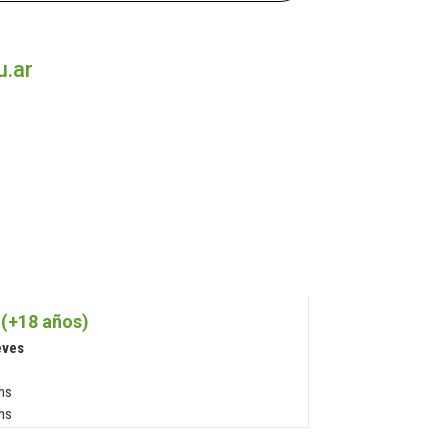
u.ar
 (+18 años)
eves
 hs
 hs