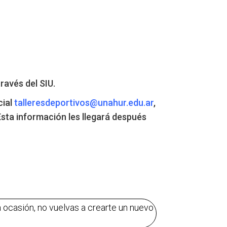
través del SIU.
cial
talleresdeportivos@
unahur.edu.ar
,
Esta información les llegará después
a ocasión, no vuelvas a crearte un nuevo