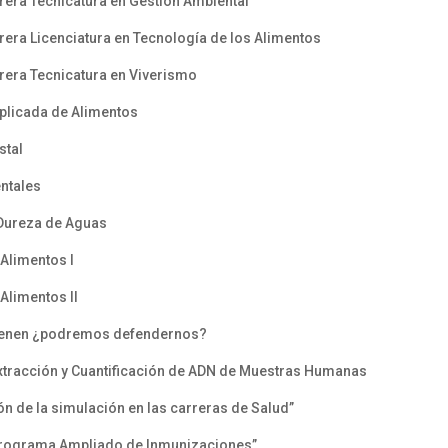
ra Tecnicatura en Gestión Ambiental
ra Licenciatura en Tecnología de los Alimentos
era Tecnicatura en Viverismo
plicada de Alimentos
stal
ntales
 Dureza de Aguas
Alimentos I
Alimentos II
ienen ¿podremos defendernos?
tracción y Cuantificación de ADN de Muestras Humanas
de la simulación en las carreras de Salud”
Programa Ampliado de Inmunizaciones”