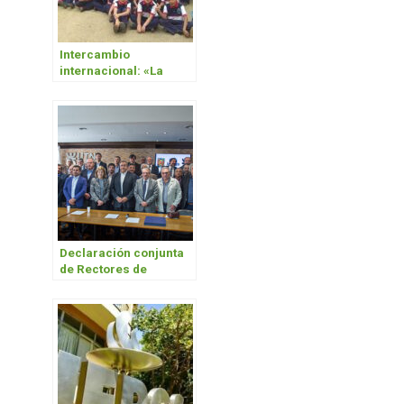
Intercambio
internacional: «La
experiencia se
enriquece día a día
desde lo cultural y lo
académico»
Declaración conjunta
de Rectores de
Universidades
públicas y la CGT