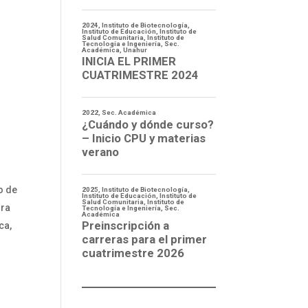
,
o de
ura
ca,