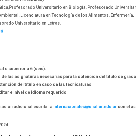
ática,Profesorado Universitario en Biología, Profesorado Universita
Ambiental, Licenciatura en Tecnología de los Alimentos, Enfermería,
esorado Universitario en Letras.
cá
l o superior a 6 (seis).
 de las asignaturas necesarias para la obtención del título de grad
obtención del título en caso de las tecnicaturas
itar el nivel de idioma requerido
mación adicional escribir a
internacionales@unahur.edu.ar
con el a
 2024