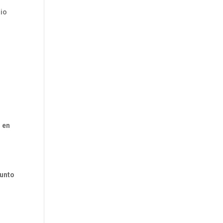
rio
o en
sunto