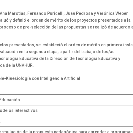
 Ana Marotias, Fernando Puricelli, Juan Pedrosa y Verónica Weber
luó y definió el orden de mérito de los proyectos presentados a la
roceso de pre-selección de las propuestas se realizó de acuerdo 
tos presentados, se estableció el orden de mérito en primera insta
aluación en la segunda etapa, a partir del trabajo de los/as
ecnología Educativa de la Dirección de Tecnología Educativa y
ica de la UNAHUR.
e-Kinesiología con Inteligencia Artificial
e Educación
odelos interactivos
.
formulación de la propuesta pedagógica para aprender a programar