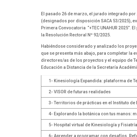
El pasado 26 de marzo, el jurado integrado por
(designados por disposición SACA 53/2025), eva
Primera Convocatoria “+TEC UNAHUR 2025”. El p
la Resolución Rectoral Nº 92/2025.
Habiéndose considerado y analizado los proyec
que se presenta más abajo, para completar la ev
directores/as de los proyectos y el equipo de T
Educación a Distancia de la Secretaría Académ
1- Kinesiología Expandida: plataforma de Tel
2- VISOR de futuras realidades
3- Territorios de prácticas en el Instituto d
4- Explorando la botánica con tus manos: m
5- Hospital virtual de Kinesiología y Fisiatría
6- Aprender a programar con desafíos. Re