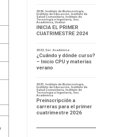
s
o
s