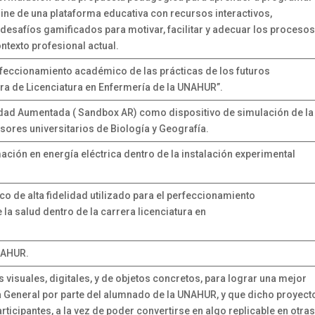
line de una plataforma educativa con recursos interactivos,
desafíos gamificados para motivar, facilitar y adecuar los proceso
ontexto profesional actual.
erfeccionamiento académico de las prácticas de los futuros
era de Licenciatura en Enfermería de la UNAHUR”.
idad Aumentada ( Sandbox AR) como dispositivo de simulación de la
sores universitarios de Biología y Geografía.
ación en energía eléctrica dentro de la instalación experimental
co de alta fidelidad utilizado para el perfeccionamiento
 la salud dentro de la carrera licenciatura en
NAHUR.
visuales, digitales, y de objetos concretos, para lograr una mejor
 General por parte del alumnado de la UNAHUR, y que dicho proyect
rticipantes, a la vez de poder convertirse en algo replicable en otra