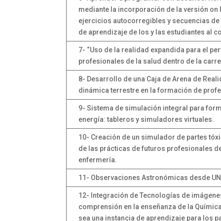
mediante la incorporación de la versión on 
ejercicios autocorregibles y secuencias de 
de aprendizaje de los y las estudiantes al c
7- “Uso de la realidad expandida para el p
profesionales de la salud dentro de la carr
8- Desarrollo de una Caja de Arena de Real
dinámica terrestre en la formación de profe
9- Sistema de simulación integral para form
energía: tableros y simuladores virtuales.
10- Creación de un simulador de partes tóxi
de las prácticas de futuros profesionales de
enfermería.
11- Observaciones Astronómicas desde U
12- Integración de Tecnologías de imágenes 
comprensión en la enseñanza de la Química
sea una instancia de aprendizaje para los pa