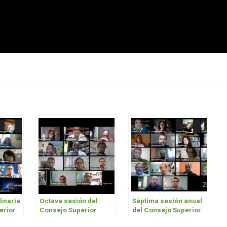
dinaria
Octava sesión del
Séptima sesión anual
erior
Consejo Superior
del Consejo Superior