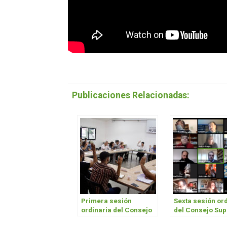
Publicaciones Relacionadas:
Primera sesión
Sexta sesión or
ordinaria del Consejo
del Consejo Sup
Superior 2020
2020