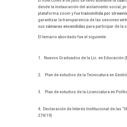
El miércoles 8 de julio se llevó adelante la
cuart
desde la instauración del aislamiento social, pre
plataforma zoom y fue
transmitida por streami
garantizar la transparencia de las sesiones
vir
sus
cámaras encendidas
para participar de la 
El temario abordado fue el siguiente:
1. Nuevos Graduados de la Lic. en Educación (
2. Plan de estudios de la Tecnicatura en Gestión
3. Plan de estudios de la Licenciatura en Polític
4. Declaración de Interés Institucional de las 
274/19)