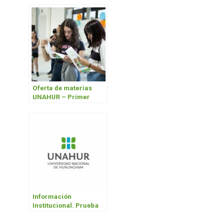
universitario, lo hacen
en las universidades
del conurbano
bonaerense»
Oferta de materias
UNAHUR – Primer
cuatrimestre 2024
Información
Institucional. Prueba
de Alarmas