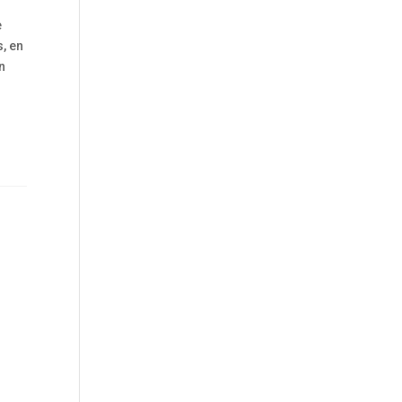
e
, en
n