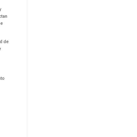
y
ctan
de
ad de
e
nto