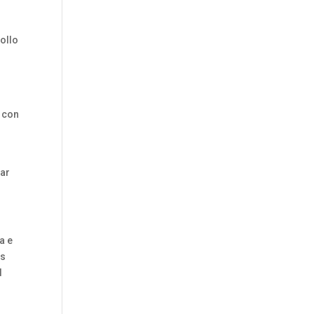
rollo
y con
tar
a e
os
l