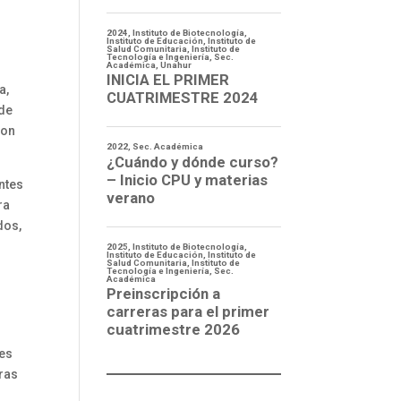
a,
 de
con
ntes
ra
dos,
des
oras