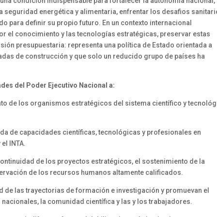
e una condición indispensable para fortalecer la autonomía nacional,
a seguridad energética y alimentaria, enfrentar los desafios sanitari
o para definir su propio futuro. En un contexto internacional
r el conocimiento y las tecnologías estratégicas, preservar estas
sión presupuestaria: representa una política de Estado orientada a
as de construcción y que solo un reducido grupo de países ha
dades del Poder Ejecutivo Nacional a:
ento de los organismos estratégicos del sistema científico y tecnoló
da de capacidades científicas, tecnológicas y profesionales en
 el INTA.
continuidad de los proyectos estratégicos, el sostenimiento de la
reservación de los recursos humanos altamente calificados.
d de las trayectorias de formación e investigación y promuevan el
 nacionales, la comunidad científica y las y los trabajadores.