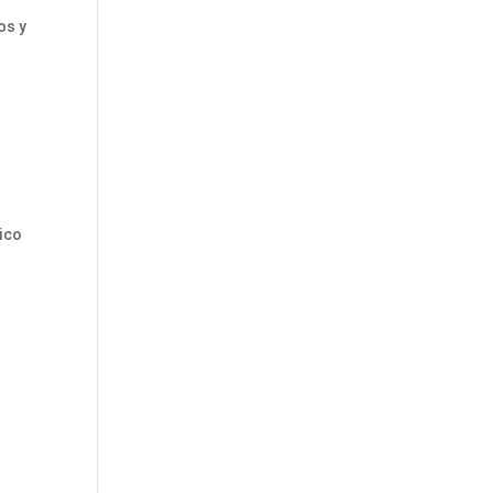
os y
gico