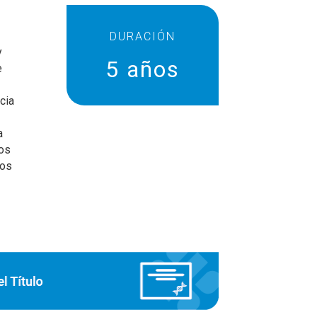
DURACIÓN
y
5 años
e
cia
a
pos
los