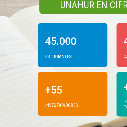
UNAHUR EN CIFR
45.000
ESTUDIANTES
C
+55
IN
INVESTIGADORES
E