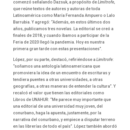
comenzó señalando Dazsuk, a propósito de
Limítrofe
,
que reúne textos de autores y autoras de toda
Latinoamérica como María Fernanda Ampuero o Lalo
Barrubia. Y agregó: “Además, en estos últimos dos
años, publicamos tres novelas. La editorial se creó a
finales de 2018, y cuando íbamos a participar de la
Feria de 2020 llegó la pandemia. Hoy es nuestra
primera gran tarde con estas presentaciones”.
López, por su parte, destacó, refiriéndose a
Limítrofe
:
“soñamos una antología latinoamericana que
promoviera la idea de un encuentro de escrituras y
tendiera puentes a otras universidades, a otras
geografías, a otras maneras de entender la cultura”. Y
recalcó el valor que tienen las editoriales como
Libros de UNAHUR: “Me parece muy importante que
una editorial de una universidad muy joven, del
conurbano, haga la apuesta, justamente, por la
narrativa del conurbano, y empiece a disputar terreno
en las librerías de todo el país”. López también abordó