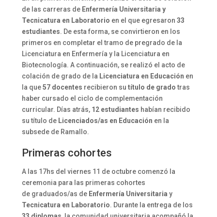
de las carreras de
Enfermería Universitaria y
Tecnicatura en Laboratorio
en el que egresaron
33
estudiantes
. De esta forma, se convirtieron en los
primeros en completar el tramo de pregrado de la
Licenciatura en Enfermería y la Licenciatura en
Biotecnología. A continuación, se realizó el acto de
colación de grado de la
Licenciatura en Educación
en
la que
57 docentes
recibieron su
título de grado
tras
haber cursado el ciclo de complementación
curricular. Días atrás,
12 estudiantes
habían recibido
su título de
Licenciados/as en Educación
en la
subsede de Ramallo.
Primeras cohortes
A las 17hs del viernes 11 de octubre comenzó la
ceremonia para las primeras cohortes
de graduados/as de
Enfermería Universitaria
y
Tecnicatura en Laboratorio
. Durante la entrega de los
33 diplomas
, la comunidad universitaria acompañó la