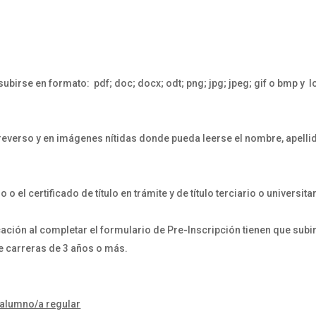
ubirse en formato: pdf; doc; docx; odt; png; jpg; jpeg; gif o bmp y l
everso y en imágenes nítidas donde pueda leerse el nombre, apelli
 el certificado de título en trámite y de título terciario o universita
ación al completar el formulario de Pre-Inscripción tienen que subir
te de carreras de 3 años o más.
 alumno/a regular