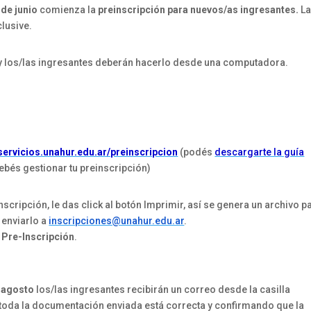
 de junio
comienza la
preinscripción para nuevos/as ingresantes.
L
clusive.
y los/las ingresantes deberán hacerlo desde una computadora.
servicios.unahur.edu.ar/preinscripcion
(podés
descargarte la guía
és gestionar tu preinscripción)
cripción, le das click al botón Imprimir, así se genera un archivo p
 enviarlo a
inscripciones@unahur.edu.ar
.
a Pre-Inscripción
.
e agosto
los/las ingresantes recibirán un correo desde la casilla
e toda la documentación enviada está correcta y confirmando que la