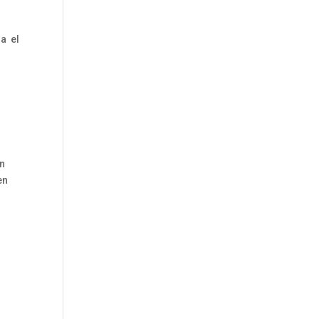
ga el
an
en