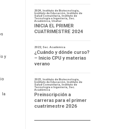
os
do y
rio
 la