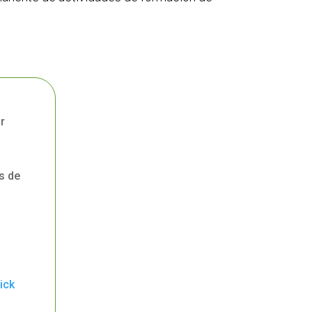
r
s de
ick