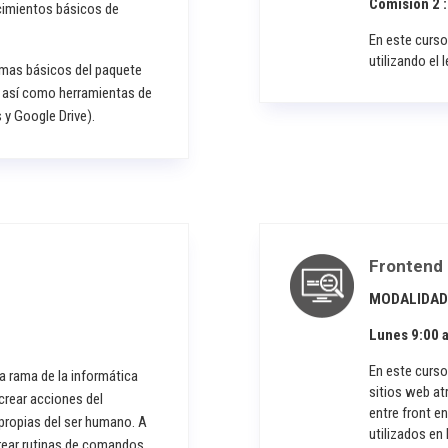
Comisión 2 :
cimientos básicos de
En este curso
utilizando el
amas básicos del paquete
, así como herramientas de
y Google Drive).
Frontend
MODALIDAD
Lunes 9:00 a
En este curso
na rama de la informática
sitios web at
ecrear acciones del
entre front e
propias del ser humano. A
utilizados en 
crear rutinas de comandos