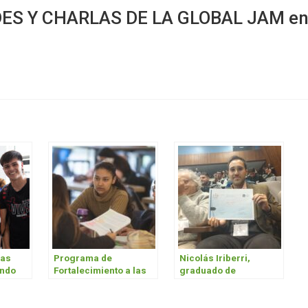
ES Y CHARLAS DE LA GLOBAL JAM e
ias
Programa de
Nicolás Iriberri,
ndo
Fortalecimiento a las
graduado de
024
Trayectorias
metalurgia recibe un
Académicas
premio internacional
por su investigación.