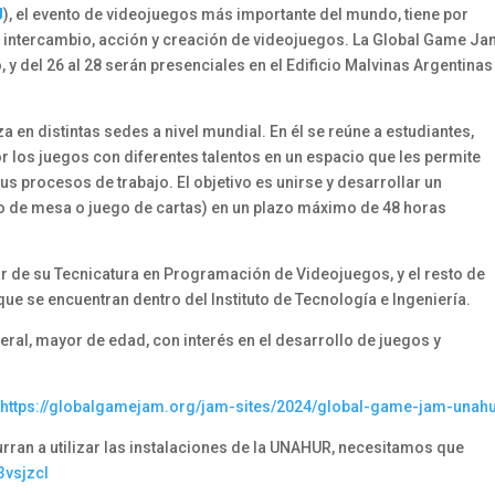
J
), el evento de videojuegos más importante del mundo, tiene por
l intercambio, acción y creación de videojuegos. La Global Game J
 y del 26 al 28 serán presenciales en el Edificio Malvinas Argentinas
a en distintas sedes a nivel mundial. En él se reúne a estudiantes,
 los juegos con diferentes talentos en un espacio que les permite
sus procesos de trabajo. El objetivo es unirse y desarrollar un
go de mesa o juego de cartas) en un plazo máximo de 48 horas
ir de su Tecnicatura en Programación de Videojuegos, y el resto de
ue se encuentran dentro del Instituto de Tecnología e Ingeniería.
neral, mayor de edad, con interés en el desarrollo de juegos y
:
https://globalgamejam.org/jam-sites/2024/global-game-jam-unah
urran a utilizar las instalaciones de la UNAHUR, necesitamos que
/3vsjzcI