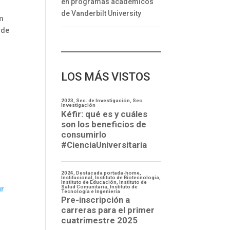
en programas académicos
de Vanderbilt University
am
 de
LOS MÁS VISTOS
ur