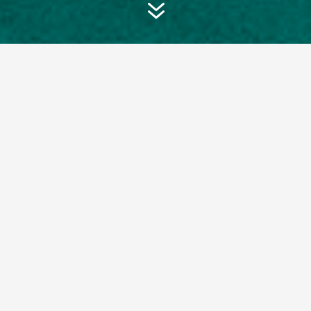
7
Nuestras Carreras
El
Instituto de Salud Comunitaria
se propone dar
respuesta a las necesidades del conjunto de la
comunidad mediante la formación de técnicos y
profesionales que cubran áreas de vacancia del sistema
sanitario tomando como referencia a su subsector
público. Asimismo, inscribe el conjunto de sus
actividades, docencia, investigación y relaciones con la
comunidad (extensión), en el proceso de jerarquización
de las carreras de salud en el marco del sistema
universitario. Dicha inscripción contempla a un mismo
tiempo la inclusión y la calidad, asegurando una mirada