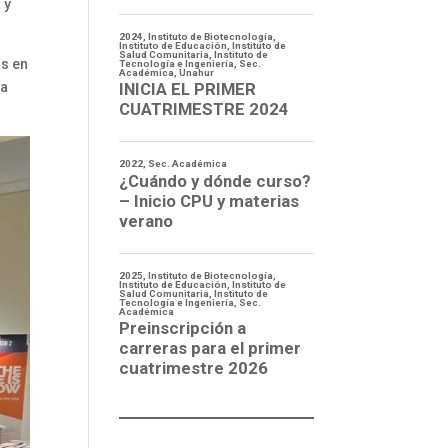
 y
os en
ca