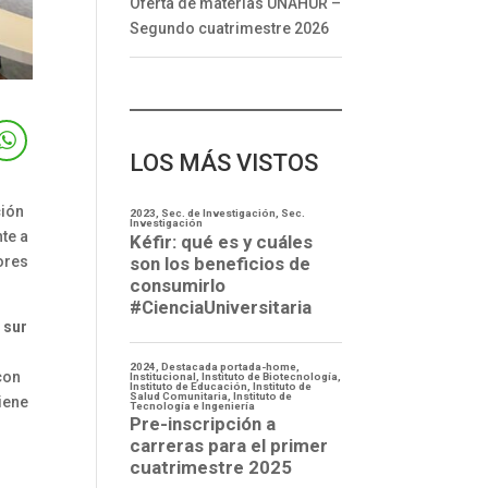
Oferta de materias UNAHUR –
Segundo cuatrimestre 2026
LOS MÁS VISTOS
ción
te a
ores
 sur
con
iene