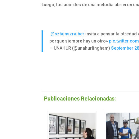
Luego, los acordes de una melodía abrieron una p
.
@sztajnszrajber
invita a pensar la otredad
porque siempre hay un otro»
pic.twitter.c
— UNAHUR (@unahurlingham)
September 28
Publicaciones Relacionadas: