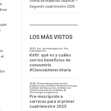
Oferta de materias UNAHUR –
e
Segundo cuatrimestre 2026
itros
engan
s
LOS MÁS VISTOS
ie
 el
ador
s
a
.