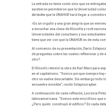
La entrada no tenía costo sino que se entregab
asistieron permitieron que la Universidad cole
de leche
que la UNAHUR hará llegar a comedore
«Es un orgullo y una gran alegría que un viern
a escuchar una clase de filosofía y rock nacion
Universidades del conurbano y sus estudiantes»
tiene que ver con que la UNAHUR es de esta com
Al comienzo de su presentación, Darío Sztajnszra
de preguntas sobre las cuales reflexionar y de 
otro?.
El filósofo retomó la obra de Karl Marx para exp
en el capitalismo. “Somos porque siempre hay 
otro se vuelve descartable. Sin embargo todo l
encuentre invisible”, recitó Sztajnszrajber.
A continuación de cada reflexión, Lucrecia Pint
latinoamericana. “Somos este micrófono que s
¿Pero quién construyó el edificio? En cada detal