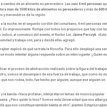
a a cambio de un alimento no perecedero. Las
casi 4 mil personas
qu
ctara
más de 1500 kilos de alimentos no perecederos
y más de
600 l
s y merenderos de la región.
es a la noche, en el segundo cordón del conurbano, 4 mil personas v
al. Es impresionante. Rompe con todos los prejuicios que hay con la
 indicó, al comienzo del evento, el Rector
Lic. Jaime Perczyk
. «Esto
unidad y trabaja con, para y desde ella» agregó.
jber explicó de qué se trata la filosofía. Para ello desplegó una ser
ese modo intentar alguna respuesta sobre un interrogante: ¿Quién es
licar el proceso de abstracción realizado sobre la figura del trabaj
otro, somos el desamparo de esa fuerza de trabajo, que como no e
o que nos rodea, todo, fue hecho por alguien, aunque ese alguien se
o y la banda «Vaca profana», interpretaron temas de música popular
uena ¿Pero quién lo hizo? Somos esta Universidad que nos alberg
le que nos constituye también habita el otro”, planteó Sztajnszrajber