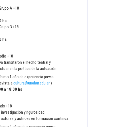
l Grupo A +18
0 hs
 Grupo B +18
0 hs
edio +18
a transitaron el hecho teatral y
dizar en la poética de la actuación
ínimo 1 año de experiencia previa.
revista a
cultura@unahur.edu.ar
)
00 a 18:00 hs
ado +18
 investigación y rigurosidad
 actores y actrices en formación continua.
ínimo 2 años de experiencia previa.