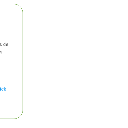
s de
os
ick