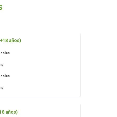
s
(+18 años)
rcoles
 hs
rcoles
 hs
18 años)