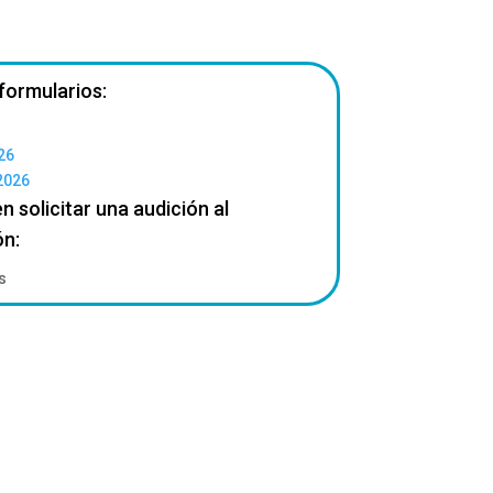
 formularios:
26
2026
 solicitar una audición al
ón:
s