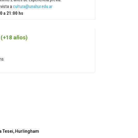
evista a
cultura@unahur.edu.ar
0 a 21:00 hs
 (+18 años)
 hs
lla Tesei, Hurlingham