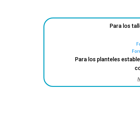
Para los tal
F
For
Para los planteles establ
c
N