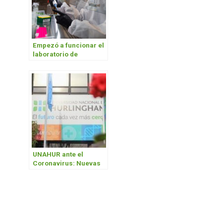
Empezó a funcionar el
laboratorio de
diagnóstico de COVID-
19 de la Universidad
UNAHUR ante el
Coronavirus: Nuevas
fechas para
repechaje,
capacitación en uso de
campus virtual e inicio
del año académico