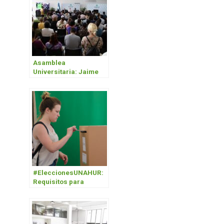
Asamblea
Universitaria: Jaime
Perczyk fue reelecto
como rector para el
período 2023-2027
#EleccionesUNAHUR:
Requisitos para
candidatos y
candidatas