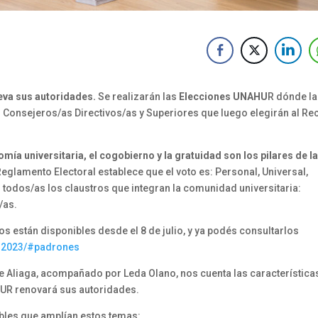
ueva sus autoridades.
Se realizarán las
Elecciones UNAHU
R dónde la
s Consejeros/as Directivos/as y Superiores que luego elegirán al Re
omía universitaria, el cogobierno y la gratuidad son los pilares de l
Reglamento Electoral establece que el voto es: Personal, Universal,
 todos/as los claustros que integran la comunidad universitaria:
/as.
os están disponibles desde el 8 de julio, y ya podés consultarlos
s-2023/#padrones
e Aliaga, acompañado por Leda Olano, nos cuenta las característica
AHUR renovará sus autoridades.
bles que amplían estos temas: