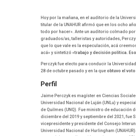
Hoy por la mañana, en el auditorio de la Univer
titular de la UNAHUR afirmó que en los ocho año
todo por hacer». Ante un auditorio colmado por
graduados/as, talleristas y autoridades, Perczy
que lo que vale es la especulación, acá creemos
acá» y sintetizó «
trabajo y decisión política. Es
Perczyk fue electo para conducir la Universidad
28 de octubre pasado y en la que
obtuvo el vot
Perfil
Jaime Perczyk es magíster en Ciencias Sociale
Universidad Nacional de Luján (UNLu) y especia
de Quilmes (UNQ). Fue ministro de educación de
diciembre del 2019 y septiembre del 2021, fue Se
vicepresidente y presidente del Consejo Interuni
Universidad Nacional de Hurlingham (UNAHUR). 