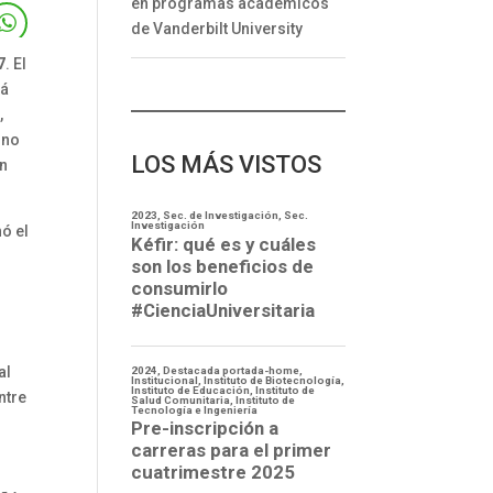
en programas académicos
de Vanderbilt University
7
. El
tá
,
ino
LOS MÁS VISTOS
án
ó el
al
ntre