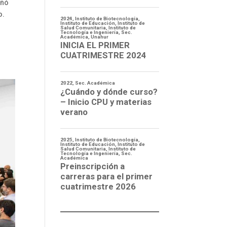
eñó
o.