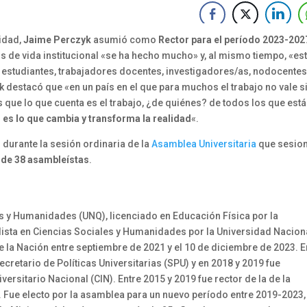
sidad,
Jaime Perczyk
asumió como
Rector para el período 2023-202
s de vida institucional «se ha hecho mucho» y, al mismo tiempo, «es
 estudiantes, trabajadores docentes, investigadores/as, nodocentes
k destacó que «en un país en el que para muchos el trabajo no vale s
 que lo que cuenta es el trabajo, ¿de quiénes? de todos los que est
o es lo que cambia y transforma la realidad
«.
 durante la sesión ordinaria de la
Asamblea Universitaria
que sesion
o de 38 asambleístas
.
s y Humanidades (UNQ), licenciado en Educación Física por la
lista en Ciencias Sociales y Humanidades por la Universidad Nacion
 la Nación entre septiembre de 2021 y el 10 de diciembre de 2023. E
cretario de Políticas Universitarias (SPU) y en 2018 y 2019 fue
versitario Nacional (CIN). Entre 2015 y 2019 fue rector de la de la
Fue electo por la asamblea para un nuevo período entre 2019-2023,