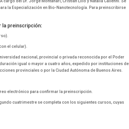
A cargo del Dr. Jorge Montanari, Cristian Lillo y Natalia Calienni. Se
 para la Especialización en Bio-Nanotecnología. Para preinscribirse
la preinscripción:
rso).
on el celular).
universidad nacional, provincial o privada reconocida por el Poder
a duración igual o mayor a cuatro años, expedido por instituciones de
icciones provinciales o por la Ciudad Autónoma de Buenos Aires.
reo electrónico para confirmar la preinscripción.
gundo cuatrimestre se completa con los siguientes cursos, cuyas