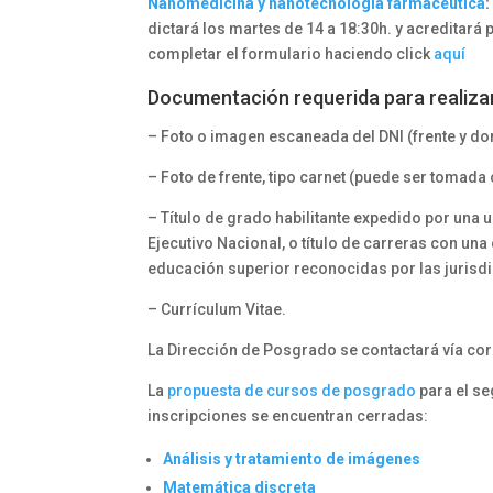
Nanomedicina y nanotecnología farmacéutica
:
dictará los martes de 14 a 18:30h. y acreditará
completar el formulario haciendo click
aquí
Documentación requerida para realizar 
– Foto o imagen escaneada del DNI (frente y do
– Foto de frente, tipo carnet (puede ser tomada c
– Título de grado habilitante expedido por una 
Ejecutivo Nacional, o título de carreras con un
educación superior reconocidas por las jurisd
– Currículum Vitae.
La Dirección de Posgrado se contactará vía cor
La
propuesta de cursos de posgrado
para el se
inscripciones se encuentran cerradas:
Análisis y tratamiento de imágenes
Matemática discreta