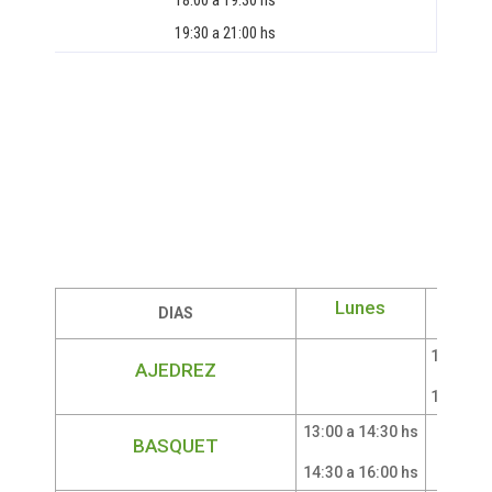
18:00 a 19:30 hs
19:30 a 21:00 hs
Lunes
Mar
DIAS
17:00 a 
AJEDREZ
18:30 a 
13:00 a 14:30 hs
BASQUET
14:30 a 16:00 hs