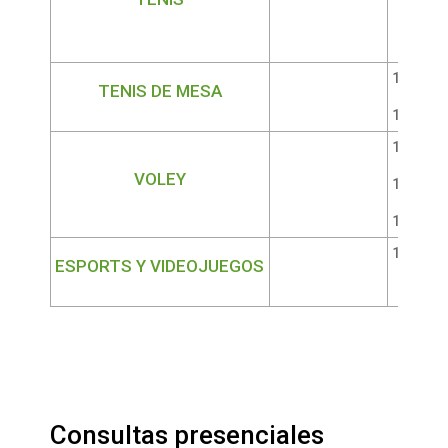
15:00 a 
TENIS DE MESA
16:30 a 
12:30 a 
VOLEY
13:45 a 
15:15 a 
13:00 a 
ESPORTS Y VIDEOJUEGOS
Prese
Consultas presenciales