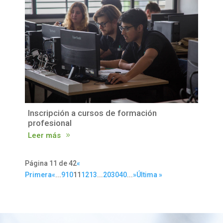
Inscripción a cursos de formación
profesional
Leer más
Página 11 de 42
«
Primera
«
...
9
10
11
12
13
...
20
30
40
...
»
Última »